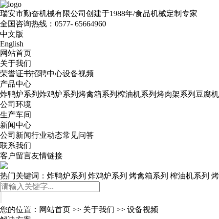
瑞安市勤奋机械有限公司
创建于1988年/食品机械定制专家
全国咨询热线：
0577- 65664960
中文版
English
网站首页
关于我们
荣誉证书
招聘中心
设备视频
产品中心
炸鸭炉系列
炸鸡炉系列
烤禽箱系列
榨油机系列
烤肉架系列
豆腐机
公司环境
生产车间
新闻中心
公司新闻
行业动态
常见问答
联系我们
客户留言
友情链接
热门关键词：
炸鸭炉系列
炸鸡炉系列
烤禽箱系列
榨油机系列
烤
您的位置：
网站首页
>>
关于我们
>>
设备视频