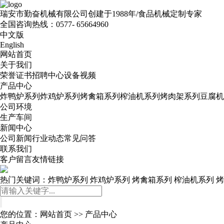
瑞安市勤奋机械有限公司
创建于1988年/食品机械定制专家
全国咨询热线：
0577- 65664960
中文版
English
网站首页
关于我们
荣誉证书
招聘中心
设备视频
产品中心
炸鸭炉系列
炸鸡炉系列
烤禽箱系列
榨油机系列
烤肉架系列
豆腐机
公司环境
生产车间
新闻中心
公司新闻
行业动态
常见问答
联系我们
客户留言
友情链接
热门关键词：
炸鸭炉系列
炸鸡炉系列
烤禽箱系列
榨油机系列
烤
您的位置：
网站首页
>>
产品中心