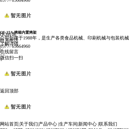
0577- 65664960
QF-27A-烤箱内置烤架
QQ咨询
公司创建于1988年，是生产各类食品机械、印刷机械与包装机
联系电话
了解详情
0577- 65664960
|<
在线留言
<<
微信扫一扫
1
>>
>|
返回顶部
网站首页
|
关于我们
|
产品中心
|
生产车间
|
新闻中心
|
联系我们